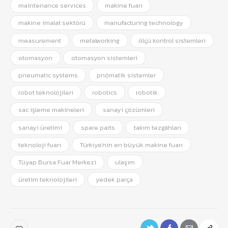
maintenance services
makine fuarı
makine imalat sektörü
manufacturing technology
measurement
metalworking
ölçü kontrol sistemleri
otomasyon
otomasyon sistemleri
pneumatic systems
pnömatik sistemler
robot teknolojileri
robotics
robotik
sac işleme makineleri
sanayi çözümleri
sanayi üretimi
spare parts
takım tezgâhları
teknoloji fuarı
Türkiye'nin en büyük makine fuarı
Tüyap Bursa Fuar Merkezi
ulaşım
üretim teknolojileri
yedek parça