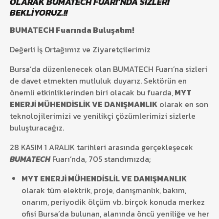
OLARAK BUMATECH FUARI’NDA SİZLERİ
BEKLİYORUZ.!!
BUMATECH Fuarında Buluşalım!
Değerli İş Ortağımız ve Ziyaretçilerimiz
Bursa’da düzenlenecek olan BUMATECH Fuarı’na sizleri
de davet etmekten mutluluk duyarız. Sektörün en
önemli etkinliklerinden biri olacak bu fuarda,
MYT
ENERJİ MÜHENDİSLİK VE DANIŞMANLIK
olarak en son
teknolojilerimizi ve yenilikçi çözümlerimizi sizlerle
buluşturacağız.
28 KASIM 1 ARALIK tarihleri arasında gerçekleşecek
BUMATECH
Fuarı’nda, 705 standımızda;
MYT ENERJİ MÜHENDİSLİL VE DANIŞMANLIK
olarak tüm elektrik, proje, danışmanlık, bakım,
onarım, periyodik ölçüm vb. birçok konuda merkez
ofisi Bursa’da bulunan, alanında öncü yeniliğe ve her