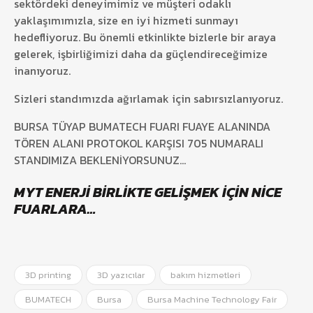
sektördeki deneyimimiz ve müşteri odaklı
yaklaşımımızla, size en iyi hizmeti sunmayı
hedefliyoruz. Bu önemli etkinlikte bizlerle bir araya
gelerek, işbirliğimizi daha da güçlendireceğimize
inanıyoruz.
Sizleri standımızda ağırlamak için sabırsızlanıyoruz.
BURSA TÜYAP BUMATECH FUARI FUAYE ALANINDA
TÖREN ALANI PROTOKOL KARŞISI 705 NUMARALI
STANDIMIZA BEKLENİYORSUNUZ…
MYT ENERJİ BİRLİKTE GELİŞMEK İÇİN NİCE
FUARLARA…
3D printing
3D yazıcılar
bakım hizmetleri
BUMATECH
Bursa
Bursa Machine Technology Fair