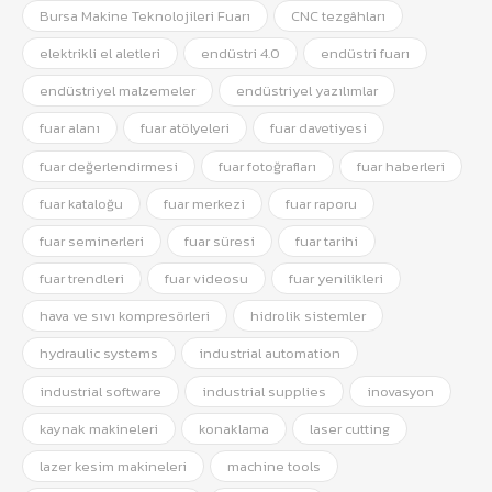
Bursa Makine Teknolojileri Fuarı
CNC tezgâhları
elektrikli el aletleri
endüstri 4.0
endüstri fuarı
endüstriyel malzemeler
endüstriyel yazılımlar
fuar alanı
fuar atölyeleri
fuar davetiyesi
fuar değerlendirmesi
fuar fotoğrafları
fuar haberleri
fuar kataloğu
fuar merkezi
fuar raporu
fuar seminerleri
fuar süresi
fuar tarihi
fuar trendleri
fuar videosu
fuar yenilikleri
hava ve sıvı kompresörleri
hidrolik sistemler
hydraulic systems
industrial automation
industrial software
industrial supplies
inovasyon
kaynak makineleri
konaklama
laser cutting
lazer kesim makineleri
machine tools