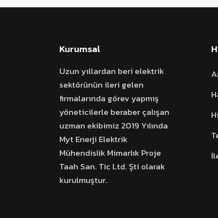
Kurumsal
H
Uzun yıllardan beri elektrik
A
sektörünün ileri gelen
H
firmalarında görev yapmış
yöneticilerle beraber çalışan
H
uzman ekibimiz 2019 Yılında
T
Myt Enerji Elektrik
Mühendislik Mimarlık Proje
İ
Taah San. Tic Ltd. Şti olarak
kurulmuştur.