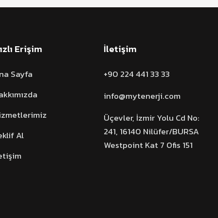
ızlı Erişim
İletişim
na Sayfa
+90 224 441 33 33
akkımızda
info@mytenerji.com
izmetlerimiz
Üçevler, İzmir Yolu Cd No:
241, 16140 Nilüfer/BURSA
eklif Al
Westpoint Kat 7 Ofis 151
letişim