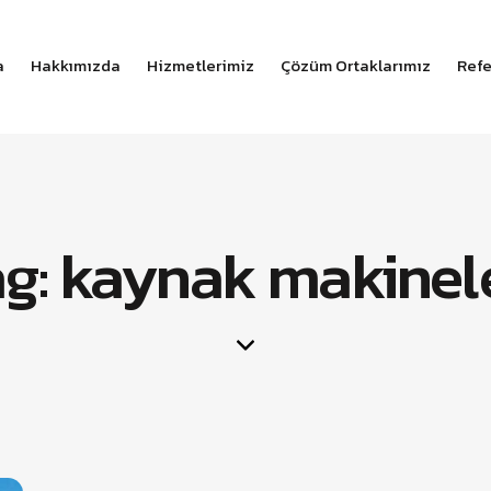
a
Hakkımızda
Hizmetlerimiz
Çözüm Ortaklarımız
Refe
g: kaynak makinel