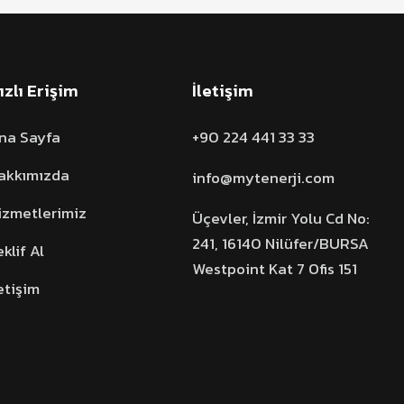
ızlı Erişim
İletişim
na Sayfa
+90 224 441 33 33
akkımızda
info@mytenerji.com
izmetlerimiz
Üçevler, İzmir Yolu Cd No:
241, 16140 Nilüfer/BURSA
eklif Al
Westpoint Kat 7 Ofis 151
letişim