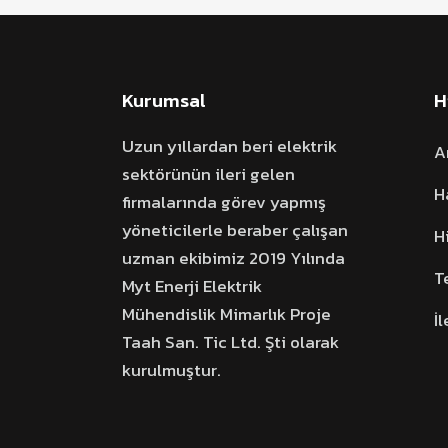
Kurumsal
H
Uzun yıllardan beri elektrik
A
sektörünün ileri gelen
H
firmalarında görev yapmış
yöneticilerle beraber çalışan
H
uzman ekibimiz 2019 Yılında
T
Myt Enerji Elektrik
Mühendislik Mimarlık Proje
İ
Taah San. Tic Ltd. Şti olarak
kurulmuştur.