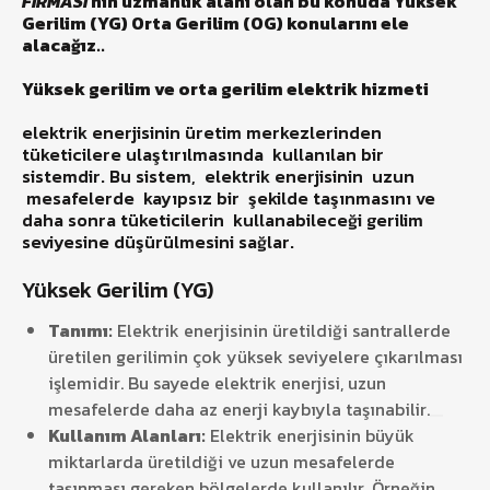
FİRMASI
‘nın uzmanlık alanı olan bu konuda Yüksek
Gerilim (YG) Orta Gerilim (OG) konularını ele
alacağız..
Yüksek gerilim ve orta gerilim elektrik hizmeti
elektrik enerjisinin üretim merkezlerinden
tüketicilere ulaştırılmasında kullanılan bir
sistemdir. Bu sistem, elektrik enerjisinin uzun
mesafelerde kayıpsız bir şekilde taşınmasını ve
daha sonra tüketicilerin kullanabileceği gerilim
seviyesine düşürülmesini sağlar.
Yüksek Gerilim (YG)
Tanımı:
Elektrik enerjisinin üretildiği santrallerde
üretilen gerilimin çok yüksek seviyelere çıkarılması
işlemidir.
Bu sayede elektrik enerjisi, uzun
mesafelerde daha az enerji kaybıyla taşınabilir
.
Kullanım Alanları:
Elektrik enerjisinin büyük
miktarlarda üretildiği ve uzun mesafelerde
taşınması gereken bölgelerde kullanılır. Örneğin,