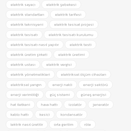
elektrik sayacı
elektrik şebekesi
elektrik standartları
elektrik tarifesi
elektrik teknisyeni
elektrik tesisat projesi
elektrik tesisatı
elektrik tesisatı kurulumu
elektrik tesisatı nasıl yapılır
elektrik testi
elektrik üretim şirketi
elektrik üretimi
elektrik ustası
elektrik vergisi
elektrik yönetmelikleri
elektriksel ölçüm cihazları
elektriksel yangın
enerji nakli
enerji sektörü
enerji verimliliği
güç sistemi
güneş enerjisi
hat iletkeni
hava hattı
izolatör
jeneratör
kablo hattı
kesici
kondansatör
lektrik nasıl üretilir
orta gerilim
röle