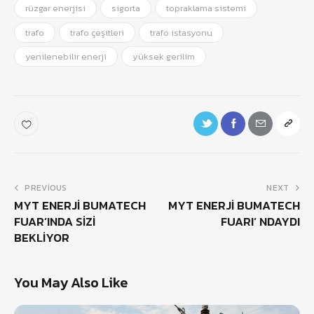
rüzgar enerjisi
sigorta
topraklama sistemi
trafo
trafo çeşitleri
trafo istasyonu
yenilenebilir enerji
yüksek gerilim
PREVIOUS
NEXT
MYT ENERJİ BUMATECH
MYT ENERJİ BUMATECH
FUAR’INDA SİZİ
FUARI’ NDAYDI
BEKLİYOR
You May Also Like