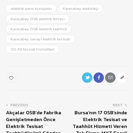
elektrik pano kurulumu
Karacabey elektrikçi
Karacabey OSB elektrik firması
Karacabey OSB elektrik taahhüt
Karacabey sanayi elektrik tesisatı
OG AG tesisat hizmetleri
PREVIOUS
NEXT
Akçalar OSB’de Fabrika
Bursa’nın 17 OSB’sinde
Genişletmeden Önce
Elektrik Tesisat ve
Elektrik Tesisat
Taahhüt Hizmeti Veren
Taahhüdünüzü Gözden
Tek Firma: MYT Enerji