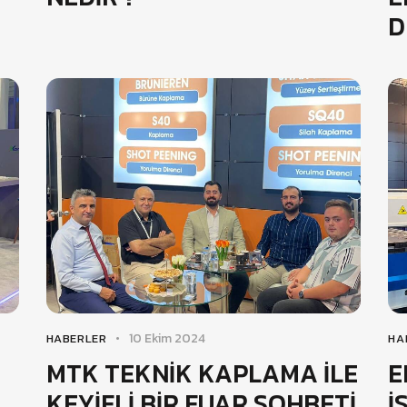
D
10 Ekim 2024
HABERLER
HA
MTK TEKNİK KAPLAMA İLE
E
KEYİFLİ BİR FUAR SOHBETİ
İ