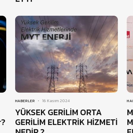
16 Kasım 2024
HABERLER
HA
YÜKSEK GERİLİM ORTA
M
r?
GERİLİM ELEKTRİK HİZMETİ
M
NEDİR ?
E