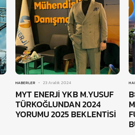
23 Aralık 2024
HABERLER
HA
MYT ENERJİ YKB M.YUSUF
B
TÜRKOĞLUNDAN 2024
M
YORUMU 2025 BEKLENTİSİ
F
B