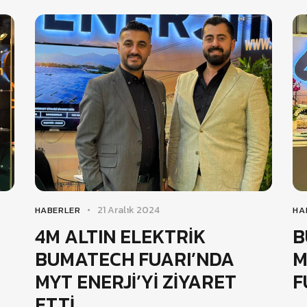
21 Aralık 2024
HABERLER
HA
4M ALTIN ELEKTRİK
B
BUMATECH FUARI’NDA
M
MYT ENERJİ’Yİ ZİYARET
F
ETTİ