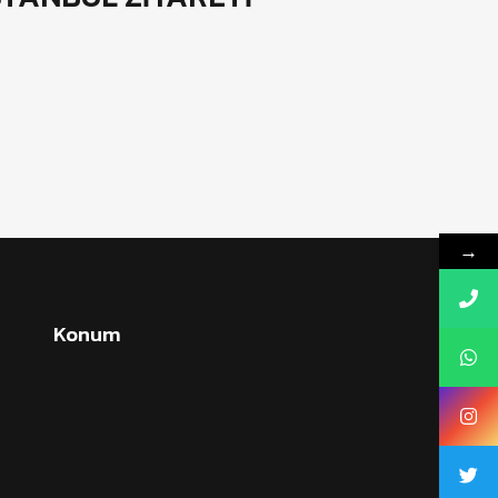
→
Konum