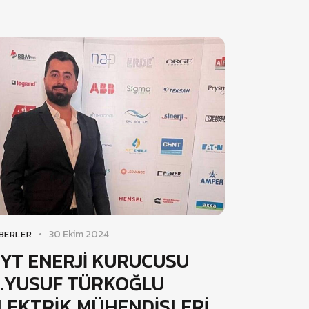
30 Ekim 2024
BERLER
YT ENERJİ KURUCUSU
.YUSUF TÜRKOĞLU
LEKTRİK MÜHENDİSLERİ