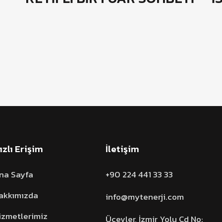
ızlı Erişim
İletişim
na Sayfa
+90 224 441 33 33
akkımızda
info@mytenerji.com
izmetlerimiz
Üçevler, İzmir Yolu Cd No: