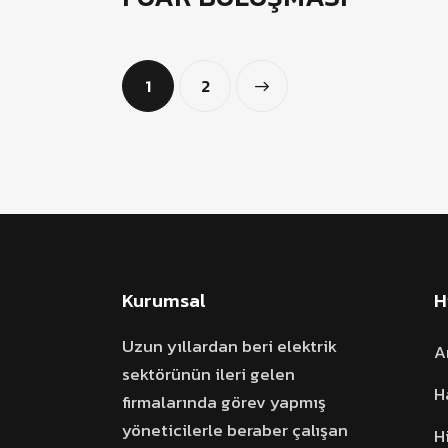
1
>
2
Kurumsal
H
Uzun yıllardan beri elektrik
A
sektörünün ileri gelen
H
firmalarında görev yapmış
yöneticilerle beraber çalışan
H