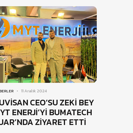
11 Aralık 2024
BERLER
UVİSAN CEO’SU ZEKİ BEY
YT ENERJİ’Yİ BUMATECH
UAR’NDA ZİYARET ETTİ