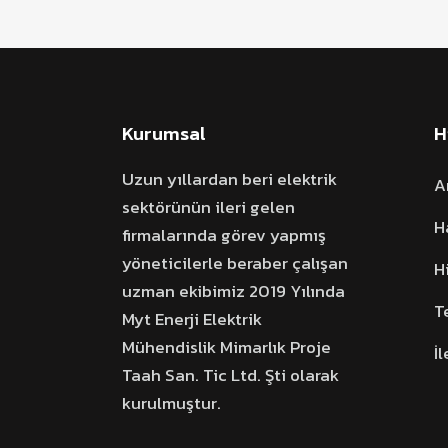
Kurumsal
H
Uzun yıllardan beri elektrik
A
sektörünün ileri gelen
H
firmalarında görev yapmış
yöneticilerle beraber çalışan
H
uzman ekibimiz 2019 Yılında
T
Myt Enerji Elektrik
Mühendislik Mimarlık Proje
İ
Taah San. Tic Ltd. Şti olarak
kurulmuştur.