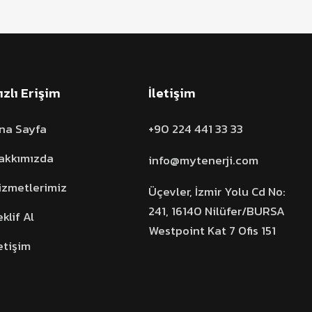
ızlı Erişim
İletişim
na Sayfa
+90 224 441 33 33
akkımızda
info@mytenerji.com
izmetlerimiz
Üçevler, İzmir Yolu Cd No:
241, 16140 Nilüfer/BURSA
eklif Al
Westpoint Kat 7 Ofis 151
letişim