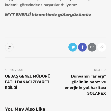
kıdemli görevindede başarılar diliyoruz.
MYT ENERJİ hizmetimiz güleryüzümüz
PREVIOUS
NEXT
UEDAŞ GENEL MÜDÜRÜ
Dünyanın ‘’Enerji’’
FATİH DANACI ZİYARET
gücünün nabzı ve
EDİLDİ
enerjinin yol haritası
SOLAREX
You May Also Like