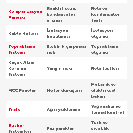
Reaktif ceza,
Röle ve
Kompanzasyon
kondansatör
kondansatör
Panosu
arızası
testi
İzolasyon
İzolasyon
Kablo Hatları
bozulması
ölçümü
Topraklama
Elektrik çarpması
Topraklama
Sistemi
riski
ölçümü
Kaçak Akım
Koruma
Yangın riski
Röle testleri
Sistemi
Mekanik ve
MCC Panoları
Motor duruşları
elektriksel
bakım
Yağ analizi ve
Trafo
Aşırı yüklenme
termal kontrol
Tork ve
Busbar
Faz yanıkları
sıcaklık
Sistemleri