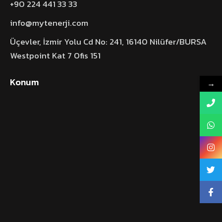
+90 224 441 33 33
info@mytenerji.com
Üçevler, İzmir Yolu Cd No: 241, 16140 Nilüfer/BURSA
Westpoint Kat 7 Ofis 151
Konum
→