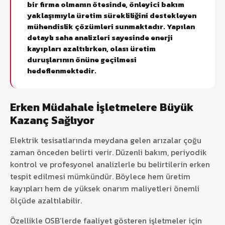
bir firma olmanın ötesinde, önleyici bakım
yaklaşımıyla üretim sürekliliğini destekleyen
mühendislik çözümleri sunmaktadır. Yapılan
detaylı saha analizleri sayesinde enerji
kayıpları azaltılırken, olası üretim
duruşlarının önüne geçilmesi
hedeflenmektedir.
Erken Müdahale İşletmelere Büyük
Kazanç Sağlıyor
Elektrik tesisatlarında meydana gelen arızalar çoğu
zaman önceden belirti verir. Düzenli bakım, periyodik
kontrol ve profesyonel analizlerle bu belirtilerin erken
tespit edilmesi mümkündür. Böylece hem üretim
kayıpları hem de yüksek onarım maliyetleri önemli
ölçüde azaltılabilir.
Özellikle OSB’lerde faaliyet gösteren işletmeler için