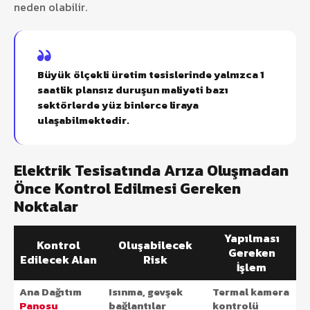
neden olabilir.
Büyük ölçekli üretim tesislerinde yalnızca 1
saatlik plansız duruşun maliyeti bazı
sektörlerde yüz binlerce liraya
ulaşabilmektedir.
Elektrik Tesisatında Arıza Oluşmadan
Önce Kontrol Edilmesi Gereken
Noktalar
Yapılması
Kontrol
Oluşabilecek
Gereken
Edilecek Alan
Risk
İşlem
Ana Dağıtım
Isınma, gevşek
Termal kamera
Panosu
bağlantılar
kontrolü