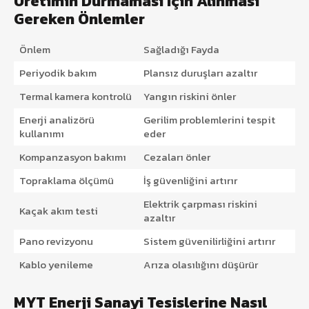
Üretimin Durmaması İçin Alınması
Gereken Önlemler
Önlem
Sağladığı Fayda
Periyodik bakım
Plansız duruşları azaltır
Termal kamera kontrolü
Yangın riskini önler
Enerji analizörü
Gerilim problemlerini tespit
kullanımı
eder
Kompanzasyon bakımı
Cezaları önler
Topraklama ölçümü
İş güvenliğini artırır
Elektrik çarpması riskini
Kaçak akım testi
azaltır
Pano revizyonu
Sistem güvenilirliğini artırır
Kablo yenileme
Arıza olasılığını düşürür
MYT Enerji Sanayi Tesislerine Nasıl