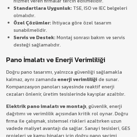
hizmet veren firmalar tercih edilmelidir.
Standartlara Uygunluk:
TSE, ISO ve IEC belgeleri
olmalıdır.
Özel Çözümler:
İhtiyaca göre özel tasarım
sunabilmelidir.
Servis ve Destek:
Montaj sonrası bakım ve servis
desteği sağlamalıdır.
Pano İmalatı ve Enerji Verimliliği
Doğru pano tasarımı, yalnızca güvenliği sağlamakla
kalmaz, aynı zamanda
enerji verimliliği
de sunar.
Kompanzasyon panoları sayesinde reaktif enerji
cezaları önlenir, üretim tesislerinde kayıplar azaltılır.
Elektrik pano imalatı ve montajı
, güvenlik, enerji
dağıtımı ve verimlilik açısından kritik rol oynar. Doğru
firma ile çalışmak, sistemsel riskleri azaltırken uzun
vadede maliyet avantajı da sağlar. Sanayi tesisleri, GES
projeleri ve kamu binaları için doğru pano seçimi,