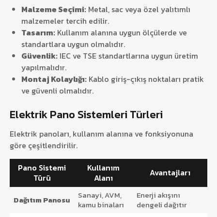
Malzeme Seçimi:
Metal, sac veya özel yalıtımlı
malzemeler tercih edilir.
Tasarım:
Kullanım alanına uygun ölçülerde ve
standartlara uygun olmalıdır.
Güvenlik:
IEC ve TSE standartlarına uygun üretim
yapılmalıdır.
Montaj Kolaylığı:
Kablo giriş-çıkış noktaları pratik
ve güvenli olmalıdır.
Elektrik Pano Sistemleri Türleri
Elektrik panoları, kullanım alanına ve fonksiyonuna
göre çeşitlendirilir.
Pano Sistemi
Kullanım
Avantajları
Türü
Alanı
Sanayi, AVM,
Enerji akışını
Dağıtım Panosu
kamu binaları
dengeli dağıtır