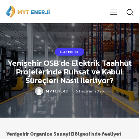
HABERLER
Yenişehir OSB’de Elektrik Taahhüt
Projelerinde Ruhsat ve Kabul
Süreçleri Nasıl İlerliyor?
MYTENERJI
5 Haziran 2026
Yenişehir Organize Sanayi Bölgesi’nde faaliyet