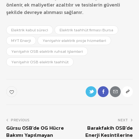
önlenir, ek maliyetler azaltılır ve tesislerin güvenli
şekilde devreye alınması sağlanır.
Elektrik kabul süreci
Elektrik taahhüt firması Bursa
MYT Enerji
Yenişehir elektrik proje hizmetleri
Yenişehir OSB elektrik ruhsat işlemleri
Yenişehir OSB elektrik taahhüt
PREVIOUS
NEXT
Gürsu OSB’de OG Hücre
Barakfakih OSB’de
Bakımı Yapılmayan
Enerji Kesintilerine