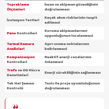
Topraklama
İnsan ve ekipman güvenliğinin
Ölçümleri
doğrulanması
Kaçak akım risklerinin tespit
İzolasyon Testleri
edilmesi
Koruma ekipmanlarının
Pano
Kontrolleri
uygunluğunun incelenmesi
Termal Kamera
Aşırı ısınma noktalarının
Analizleri
belirlenmesi
Kompanzasyon
Reaktif enerji cezalarının
Kontrolleri
önlenmesi
Trafo
ve OG Hücre
Enerji sürekliliğinin sağlanması
Denetimleri
Tek Hat Şeması
Tesis ile proje uyumluluğunun
Kontrolü
doğrulanması