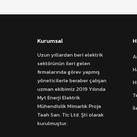
Kurumsal
H
Uzun yıllardan beri elektrik
A
sektörünün ileri gelen
H
firmalarında görev yapmış
yöneticilerle beraber çalışan
H
uzman ekibimiz 2019 Yılında
T
Myt Enerji Elektrik
Mühendislik Mimarlık Proje
İ
Taah San. Tic Ltd. Şti olarak
kurulmuştur.