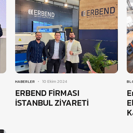
10 Ekim 2024
HABERLER
BL
ERBEND FİRMASI
E
İSTANBUL ZİYARETİ
E
K