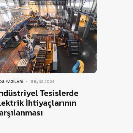
11 Eylül 2024
OG YAZILARI
ndüstriyel Tesislerde
lektrik İhtiyaçlarının
arşılanması