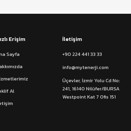
ızlı Erişim
İletişim
na Sayfa
+90 224 441 33 33
akkımızda
info@mytenerji.com
izmetlerimiz
Üçevler, İzmir Yolu Cd No:
241, 16140 Nilüfer/BURSA
eklif Al
Westpoint Kat 7 Ofis 151
letişim