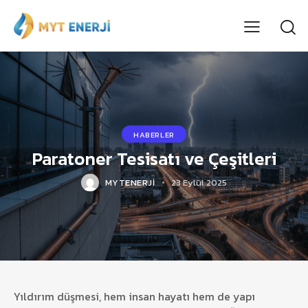
HABERLER
Paratoner Tesisatı ve Çeşitleri
MYTENERJI
23 Eylül 2025
Yıldırım düşmesi, hem insan hayatı hem de yapı