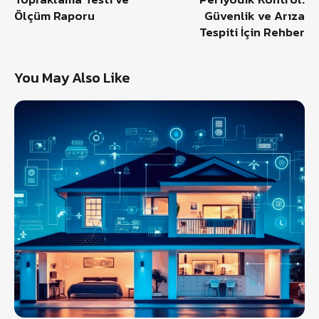
Ölçüm Raporu
Güvenlik ve Arıza
Tespiti İçin Rehber
You May Also Like