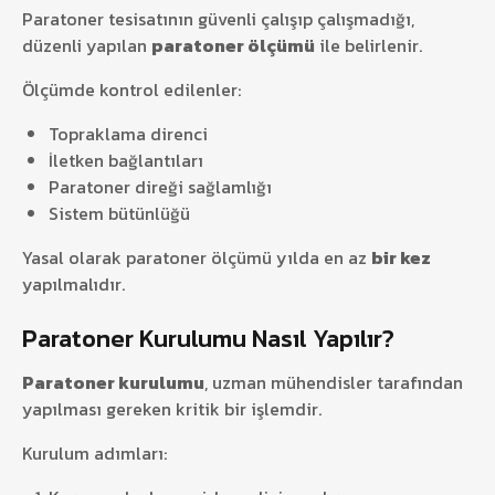
Paratoner tesisatının güvenli çalışıp çalışmadığı,
düzenli yapılan
paratoner ölçümü
ile belirlenir.
Ölçümde kontrol edilenler:
Topraklama direnci
İletken bağlantıları
Paratoner direği sağlamlığı
Sistem bütünlüğü
Yasal olarak paratoner ölçümü yılda en az
bir kez
yapılmalıdır.
Paratoner Kurulumu Nasıl Yapılır?
Paratoner kurulumu
, uzman mühendisler tarafından
yapılması gereken kritik bir işlemdir.
Kurulum adımları: