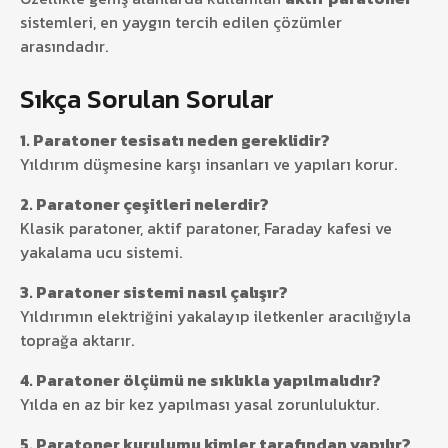
sistemleri, en yaygın tercih edilen çözümler
arasındadır.
Sıkça Sorulan Sorular
1. Paratoner tesisatı neden gereklidir?
Yıldırım düşmesine karşı insanları ve yapıları korur.
2. Paratoner çeşitleri nelerdir?
Klasik paratoner, aktif paratoner, Faraday kafesi ve
yakalama ucu sistemi.
3. Paratoner sistemi nasıl çalışır?
Yıldırımın elektriğini yakalayıp iletkenler aracılığıyla
toprağa aktarır.
4. Paratoner ölçümü ne sıklıkla yapılmalıdır?
Yılda en az bir kez yapılması yasal zorunluluktur.
5. Paratoner kurulumu kimler tarafından yapılır?