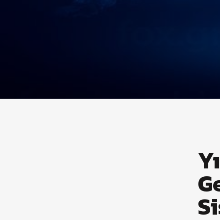
Yı
G
S