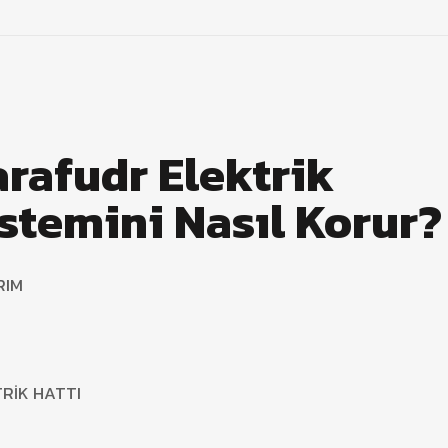
arafudr Elektrik
stemini Nasıl Korur?
RIM
TRİK HATTI