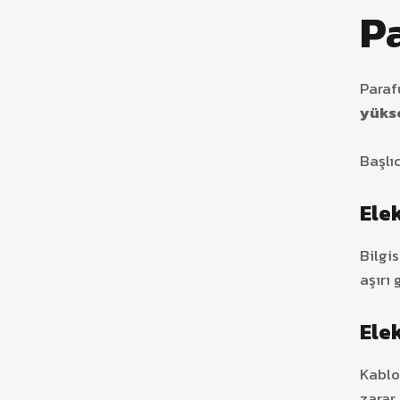
Pa
Paraf
yükse
Başlı
Ele
Bilgi
aşırı 
Elek
Kablo
zarar 