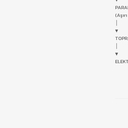
PARA
(Aşırı
│
▼
TOP
│
▼
ELEK