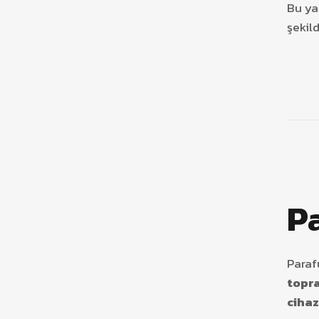
Bu ya
şekil
P
Paraf
topra
cihaz