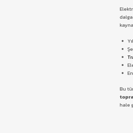
Elekt
dalga
kayna
Yı
Şe
Tr
El
En
Bu tü
topr
hale g