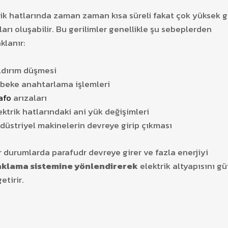
rik hatlarında zaman zaman kısa süreli fakat çok yüksek g
ları oluşabilir. Bu gerilimler genellikle şu sebeplerden
klanır:
ldırım düşmesi
beke anahtarlama işlemleri
afo
arızaları
ektrik hatlarındaki ani yük değişimleri
düstriyel makinelerin devreye girip çıkması
r durumlarda parafudr devreye girer ve fazla enerjiyi
aklama sistemine yönlendirerek
elektrik altyapısını gü
etirir.