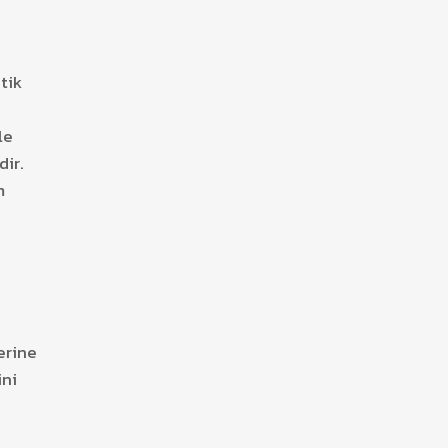
tik
le
dir.
m
erine
ini