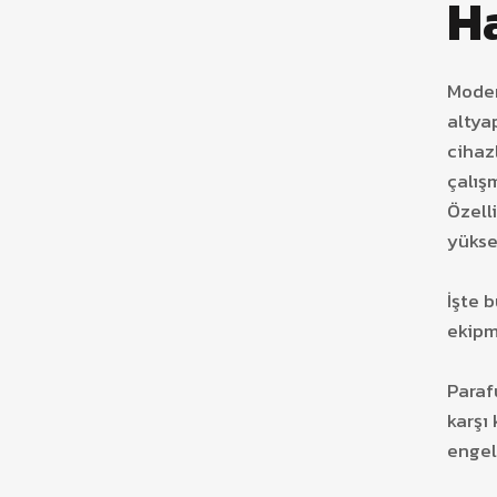
H
Moder
altya
cihaz
çalış
Özell
yüksel
İşte 
ekipm
Paraf
karşı
engel