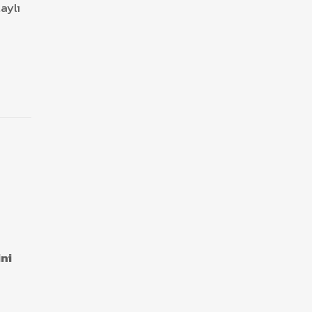
aylı
ini