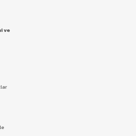
i ve
tlar
le