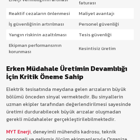
faturası
Reaktif cezaların önlenmesi
Maliyet avantajı
İş güvenliğinin artırılması
Personel güvenliği
Yangın riskinin azaltılması
Tesis güvenliği
Ekipman performansının
Kesintisiz üretim
korunması
Erken Müdahale Üretimin Devamlılığı
İçin Kritik Öneme Sahip
Elektrik tesisatında meydana gelen arızaların büyük
bölümü önceden sinyal vermektedir. Bu sinyallerin
uzman ekipler tarafından değerlendirilmesi sayesinde
üretimi durdurabilecek büyük arızalar oluşmadan
gerekli müdahaleler gerçekleştirilebilmektedir.
MYT Enerji
, deneyimli mühendis kadrosu, teknik
personeli ve gelişmiş ölçüm ekipmanlarıyla Organize