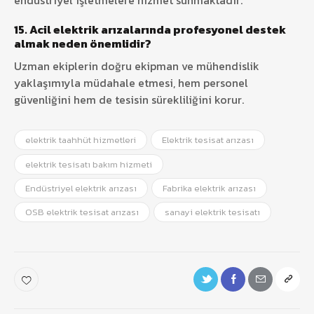
endüstriyel işletmelere hizmet sunmaktadır.
15. Acil elektrik arızalarında profesyonel destek
almak neden önemlidir?
Uzman ekiplerin doğru ekipman ve mühendislik
yaklaşımıyla müdahale etmesi, hem personel
güvenliğini hem de tesisin sürekliliğini korur.
elektrik taahhüt hizmetleri
Elektrik tesisat arızası
elektrik tesisatı bakım hizmeti
Endüstriyel elektrik arızası
Fabrika elektrik arızası
OSB elektrik tesisat arızası
sanayi elektrik tesisatı