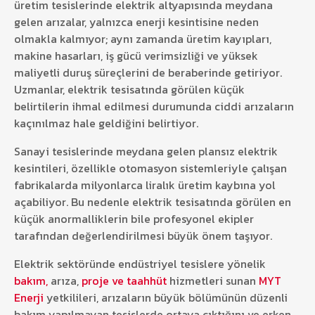
üretim tesislerinde elektrik altyapısında meydana
gelen arızalar, yalnızca enerji kesintisine neden
olmakla kalmıyor; aynı zamanda üretim kayıpları,
makine hasarları, iş gücü verimsizliği ve yüksek
maliyetli duruş süreçlerini de beraberinde getiriyor.
Uzmanlar, elektrik tesisatında görülen küçük
belirtilerin ihmal edilmesi durumunda ciddi arızaların
kaçınılmaz hale geldiğini belirtiyor.
Sanayi tesislerinde meydana gelen plansız elektrik
kesintileri, özellikle otomasyon sistemleriyle çalışan
fabrikalarda milyonlarca liralık üretim kaybına yol
açabiliyor. Bu nedenle elektrik tesisatında görülen en
küçük anormalliklerin bile profesyonel ekipler
tarafından değerlendirilmesi büyük önem taşıyor.
Elektrik sektöründe endüstriyel tesislere yönelik
bakım,
arıza,
proje ve taahhüt
hizmetleri sunan
MYT
Enerji
yetkilileri, arızaların büyük bölümünün düzenli
bakım yapılmayan tesislerde ortaya çıktığını ve erken