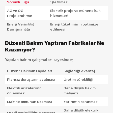
Sorumluluğu
işletilmesi
AG ve OG
Elektrik proje ve mühendislik
Projelendirme
hizmetleri
Enerji Verimliliği
Enerji tüketiminin optimize
Danışmanlığı
edilmesi
Düzenli Bakım Yaptıran Fabrikalar Ne
Kazanıyor?
Yapılan bakım çalışmaları sayesinde;
Düzenli Bakımın Faydaları
Sağladığı Avantaj
Plansız duruşların azalması
Üretim sürekliliği
Elektrik arızalarının
Daha düşük bakım
önlenmesi
maliyeti
Makine ömrünün uzaması
Yatırımın korunması
Daha düşük elektrik
Enerji verimliliğinin artması