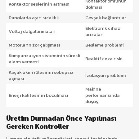
Kontaktör ömrünün
Kontaktör seslerinin artması
dolması
Panolarda aşırı sıcaklık
Gevşek bağlantılar
Elektronik cihaz
Voltaj dalgalanmaları
arızaları
Motorların zor çalışması
Besleme problemi
Kompanzasyon sisteminin sürekli
Reaktif ceza riski
alarm vermesi
Kaçak akım rölesinin sebepsiz
İzolasyon problemi
açması
Makine
Enerji kalitesinin bozulması
performansında
düşüş
Üretim Durmadan Önce Yapılması
Gereken Kontroller
Uzman elektrik mühendisleri, sanayi tesislerinde