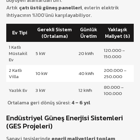
Artık
çatı üstü güneş panelleri
, evlerin elektrik
ihtiyacının %100’ünü karşılayabiliyor.
Gerekli Sistem
Günlük
Yaklaşık
Ev Tipi
(Ortalama)
Üretim
Maliyet (₺)
1 Katlı
120.000 –
Müstakil
5 kW
20 kWh
150.000
Ev
2 Katlı
200.000 –
10 kW
40 kWh
Villa
250.000
80.000 –
Yazlık Ev
3 kW
12 kWh
100.000
Ortalama geri dönüş süresi:
4 – 6 yıl
Endüstriyel Güneş Enerjisi Sistemleri
(GES Projeleri)
Sanayi tesislerinde
enerji maliyetleri toplam