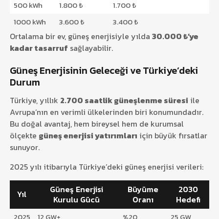
500 kWh
1.800 ₺
1.700 ₺
1000 kWh
3.600 ₺
3.400 ₺
Ortalama bir ev, güneş enerjisiyle yılda
30.000 ₺’ye
kadar tasarruf
sağlayabilir.
Güneş Enerjisinin Geleceği ve Türkiye’deki
Durum
Türkiye, yıllık
2.700 saatlik güneşlenme süresi
ile
Avrupa’nın en verimli ülkelerinden biri konumundadır.
Bu doğal avantaj, hem bireysel hem de kurumsal
ölçekte
güneş enerjisi yatırımları
için büyük fırsatlar
sunuyor.
2025 yılı itibarıyla Türkiye’deki güneş enerjisi verileri:
Güneş Enerjisi
Büyüme
2030
Yıl
Kurulu Gücü
Oranı
Hedefi
2025
12 GW+
%20
25 GW