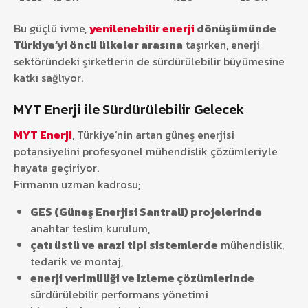
Bu güçlü ivme,
yenilenebilir enerji
dönüşümünde
Türkiye’yi öncü ülkeler arasına
taşırken, enerji
sektöründeki şirketlerin de sürdürülebilir büyümesine
katkı sağlıyor.
MYT Enerji ile Sürdürülebilir Gelecek
MYT Enerji
, Türkiye’nin artan güneş enerjisi
potansiyelini profesyonel mühendislik çözümleriyle
hayata geçiriyor.
Firmanın uzman kadrosu;
GES (Güneş Enerjisi Santrali) projelerinde
anahtar teslim kurulum,
çatı üstü ve arazi tipi sistemlerde
mühendislik,
tedarik ve montaj,
enerji verimliliği ve izleme çözümlerinde
sürdürülebilir performans yönetimi