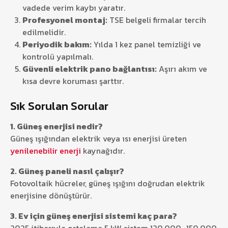
vadede verim kaybı yaratır.
Profesyonel montaj:
TSE belgeli firmalar tercih
edilmelidir.
Periyodik bakım:
Yılda 1 kez panel temizliği ve
kontrolü yapılmalı.
Güvenli elektrik pano bağlantısı:
Aşırı akım ve
kısa devre koruması şarttır.
Sık Sorulan Sorular
1. Güneş enerjisi nedir?
Güneş ışığından elektrik veya ısı enerjisi üreten
yenilenebilir enerji
kaynağıdır.
2. Güneş paneli nasıl çalışır?
Fotovoltaik hücreler, güneş ışığını doğrudan elektrik
enerjisine dönüştürür.
3. Ev için güneş enerjisi sistemi kaç para?
2025 itibarıyla ortalama 5 kW sistem 120.000–150.000