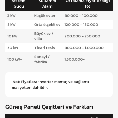
Sistem
Kullanım
Ortalama Fiyat Aralığı
Gücü
Alanı
(₺)
3 kW
Küçük evler
80.000 – 100.000
5 kW
Orta ölçekli ev
120.000 – 150.000
Büyük ev /
10 kW
200.000 – 250.000
villa
50 kW
Ticari tesis
800.000 – 1.000.000
Sanayi /
100 kW+
1.500.000+
fabrika
Not: Fiyatlara inverter, montaj ve bağlantı
maliyetleri dahildir.
Güneş Paneli Çeşitleri ve Farkları