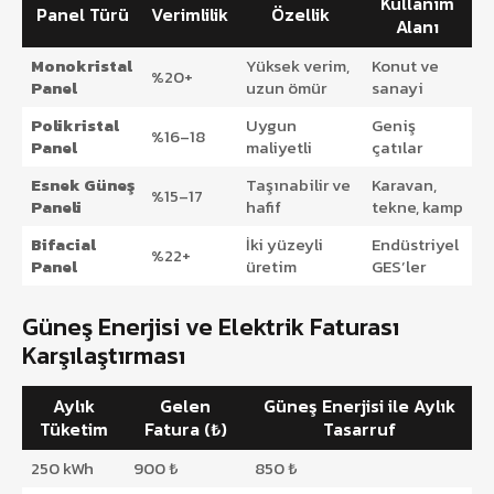
Kullanım
Panel Türü
Verimlilik
Özellik
Alanı
Monokristal
Yüksek verim,
Konut ve
%20+
Panel
uzun ömür
sanayi
Polikristal
Uygun
Geniş
%16–18
Panel
maliyetli
çatılar
Esnek Güneş
Taşınabilir ve
Karavan,
%15–17
Paneli
hafif
tekne, kamp
Bifacial
İki yüzeyli
Endüstriyel
%22+
Panel
üretim
GES’ler
Güneş Enerjisi ve Elektrik Faturası
Karşılaştırması
Aylık
Gelen
Güneş Enerjisi ile Aylık
Tüketim
Fatura (₺)
Tasarruf
250 kWh
900 ₺
850 ₺