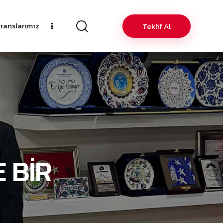
ranslarımız
Teklif Al
 BİR