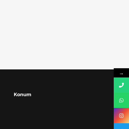
→
Konum