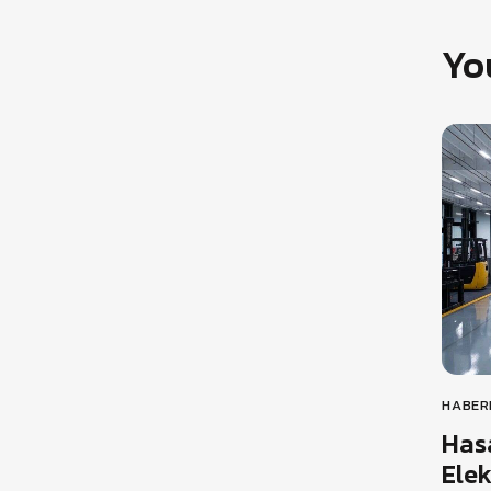
Yo
HABER
Has
Ele