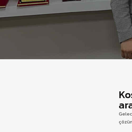
Ko
ar
Gelec
çözüm