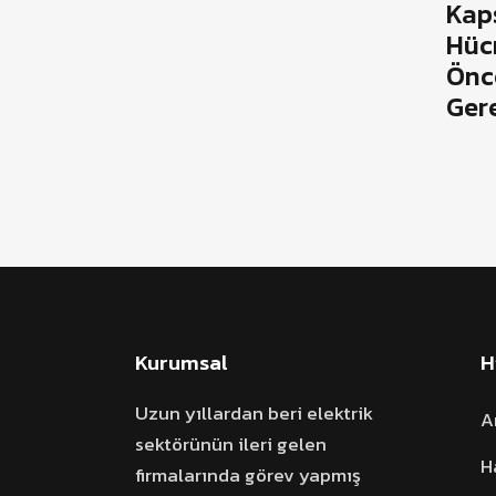
Kap
Hüc
Önc
Ger
Kurumsal
H
Uzun yıllardan beri elektrik
A
sektörünün ileri gelen
H
firmalarında görev yapmış