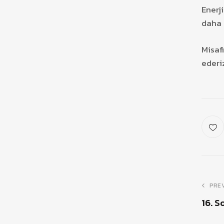
Enerj
daha 
Misaf
ederi
PRE
16. S