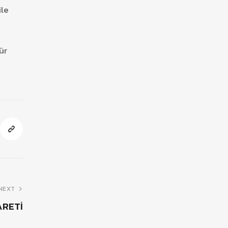
ile
ür
NEXT
ARETİ