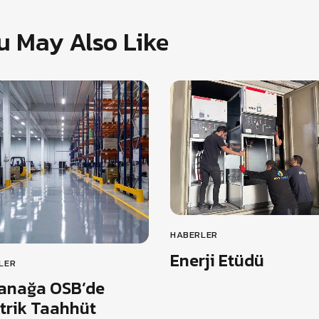
u May Also Like
HABERLER
Enerji Etüdü
LER
anağa OSB’de
ktrik Taahhüt