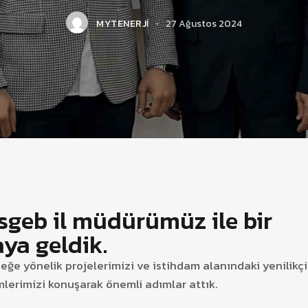
MYTENERJI
27 Ağustos 2024
sgeb il müdürümüz ile bir
aya geldik.
eğe yönelik projelerimizi ve istihdam alanındaki yenilikçi
lerimizi konuşarak önemli adımlar attık.