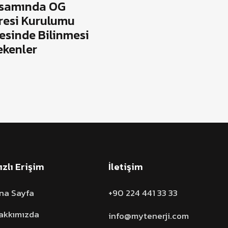
samında OG
resi Kurulumu
esinde Bilinmesi
ekenler
ızlı Erişim
İletişim
na Sayfa
+90 224 441 33 33
akkımızda
info@mytenerji.com