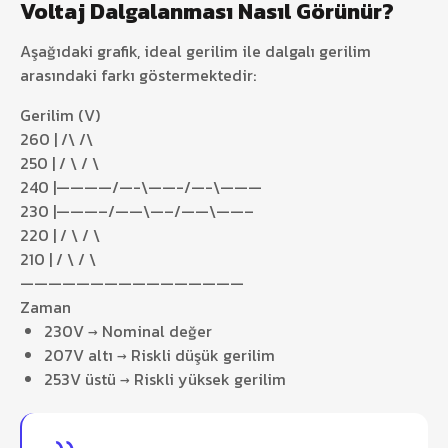
Voltaj Dalgalanması Nasıl Görünür?
Aşağıdaki grafik, ideal gerilim ile dalgalı gerilim
arasındaki farkı göstermektedir:
Gerilim (V)
260 | /\ /\
250 | / \ / \
240 |————/—-\——-/—-\———
230 |———–/——\—–/——\——–
220 | / \ / \
210 | / \ / \
————————————————
Zaman
230V → Nominal değer
207V altı → Riskli düşük gerilim
253V üstü → Riskli yüksek gerilim