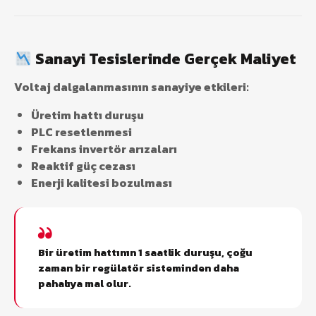
Sanayi Tesislerinde Gerçek Maliyet
Voltaj dalgalanmasının sanayiye etkileri:
Üretim hattı duruşu
PLC resetlenmesi
Frekans invertör arızaları
Reaktif güç cezası
Enerji kalitesi bozulması
Bir üretim hattının 1 saatlik duruşu, çoğu
zaman bir regülatör sisteminden daha
pahalıya mal olur.